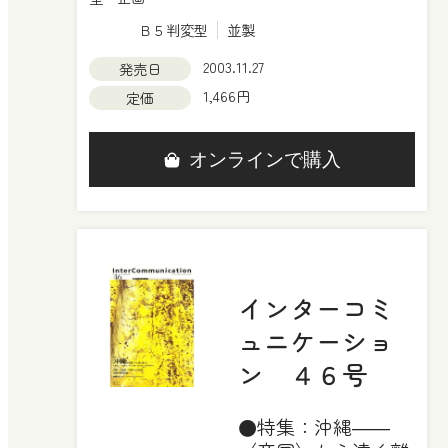
Ｂ５判変型
並製
2003.11.27
発売日
1,466円
定価
オンラインで購入
インターコミ
ュニケーショ
ン ４６号
●特集：沖縄――