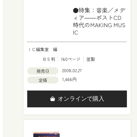
●特集：音楽／メデ
ィア――ポストCD
時代のMAKING MUS
IC
ＩＣ編集室 編
Ｂ５判
160ページ
並製
2008.02.27
発売日
1,466円
定価
オンラインで購入