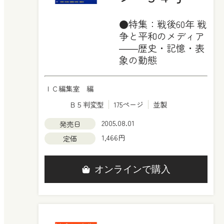
●特集：戦後60年 戦
争と平和のメディア
――歴史・記憶・表
象の動態
ＩＣ編集室 編
Ｂ５判変型
175ページ
並製
2005.08.01
発売日
1,466円
定価
オンラインで購入