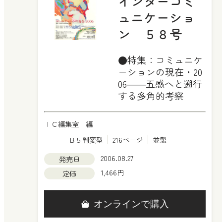
インターコミ
ュニケーショ
ン ５８号
●特集：コミュニケ
ーションの現在・20
06――五感へと遡行
する多角的考察
ＩＣ編集室 編
Ｂ５判変型
216ページ
並製
2006.08.27
発売日
1,466円
定価
オンラインで購入