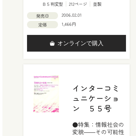
Ｂ５判変型
212ページ
並製
2006.02.01
発売日
1,466円
定価
オンラインで購入
インターコミ
ュニケーショ
ン ５５号
●特集：情報社会の
変貌――その可能性