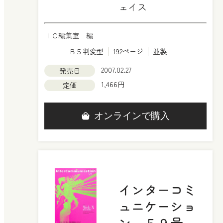
ェイス
ＩＣ編集室 編
Ｂ５判変型
192ページ
並製
2007.02.27
発売日
1,466円
定価
オンラインで購入
インターコミ
ュニケーショ
ン ５９号