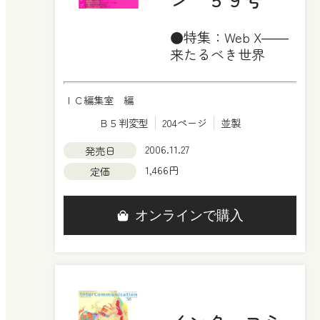
●特集：Web X――
来たるべき世界
ＩＣ編集室 編
Ｂ５判変型
204ページ
並製
2006.11.27
発売日
1,466円
定価
オンラインで購入