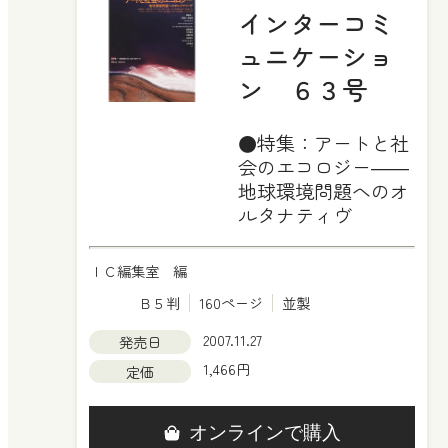
インターコミ
ュニケーショ
ン ６３号
●特集：アートと社
会のエコロジー――
地球環境問題へのオ
ルタナティヴ
ＩＣ編集室 編
Ｂ５判
160ページ
並製
2007.11.27
発売日
1,466円
定価
オンラインで購入