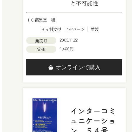
と不可能性
ＩＣ編集室 編
Ｂ５判変型
192ページ
並製
2005.11.22
発売日
1,466円
定価
オンラインで購入
インターコミ
ュニケーショ
ン ５４号