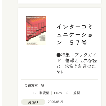
インターコミ
ュニケーショ
ン ５７号
●特集：ブックガイ
ド 情報と世界を読
む--想像と創造のた
めに
ＩＣ編集室 編
Ｂ５判変型
196ページ
並製
2006.05.27
発売日