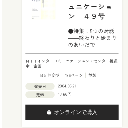
ュニケーショ
ン ４９号
●特集：5つの対話
――終わりと始まり
のあいだで
ＮＴＴインターコミュニケーション・センター推進
室 企画
Ｂ５判変型
196ページ
並製
2004.05.21
発売日
1,466円
定価
オンラインで購入