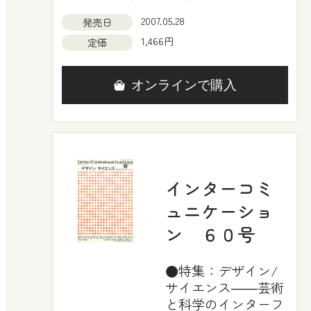
2007.05.28
発売日
1,466円
定価
オンラインで購入
インターコミ
ュニケーショ
ン ６０号
●特集：デザイン/
サイエンス――芸術
と科学のインターフ