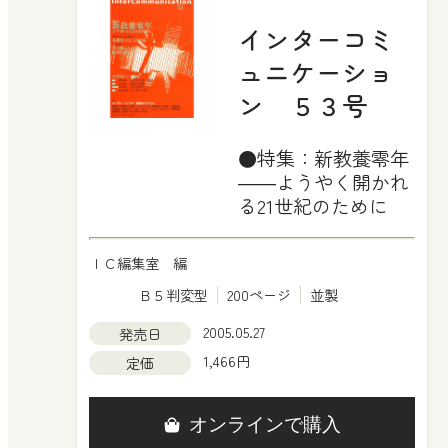
インターコミ
ュニケーショ
ン ５３号
●特集：新教養零年
――ようやく開かれ
る21世紀のために
ＩＣ編集室 編
Ｂ５判変型
200ページ
並製
2005.05.27
発売日
1,466円
定価
オンラインで購入