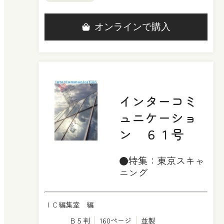
オンラインで購入
インターコミ
ュニケーショ
ン ６１号
●特集：東京スキャ
ニング
ＩＣ編集室 編
Ｂ５判
160ページ
並製