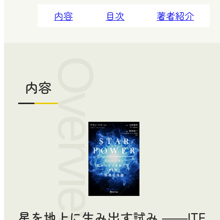
内容
目次
著者紹介
Overview
内容
星を地上に生み出す試み ――ITE