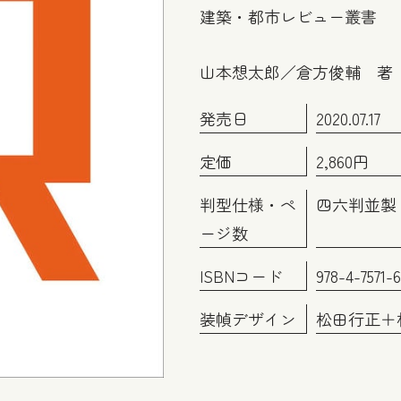
建築・都市レビュー叢書
山本想太郎／倉方俊輔 著
発売日
2020.07.17
定価
2,860円
判型仕様・ペ
四六判並製・
ージ数
ISBNコード
978-4-7571-
装幀デザイン
松田行正＋