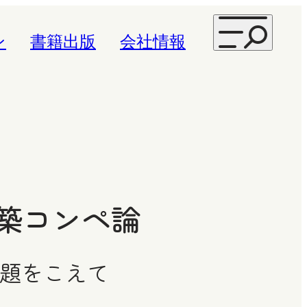
ン
書籍出版
会社情報
築コンペ論
題をこえて