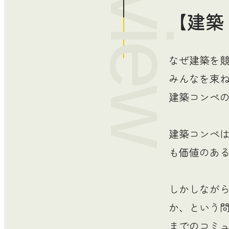
【建築
なぜ建築を
みんなを束
建築コンペ
建築コンペ
も価値のあ
しかしなが
か、という
までのコミ