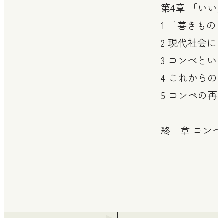
第4章 「い
1 「善きも
2 現代社会
3 コンペと
4 これから
5 コンペの
終 章 コン