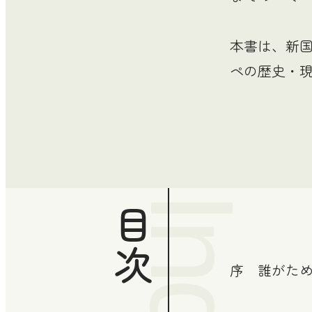
本書は、新
ペの歴史・
目次
序 誰がた