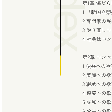
Index
第1章 傷だ
1 「新国立
2 専門家の
3 やり直し
4 社会はコ
第2章 コン
1 便益への
2 美麗への
3 継承への
4 似姿への
5 調和への
6 公平への