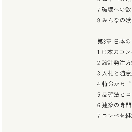
7 破壊への
8 みんなの
第3章 日本
1 日本のコ
2 設計発注
3 入札と随
4 特命から
5 品確法と
6 建築の専
7 コンペを