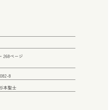
268ページ
6082-8
杉本聖士