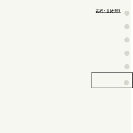
表紙・書誌情報
内容
目次
著者紹介
書評情報
オンラインで購
入