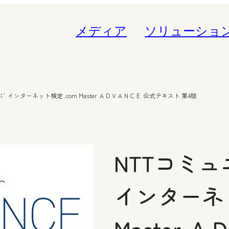
メディア
ソリューショ
ｼｮﾝｽﾞ インターネット検定 .com Master ＡＤＶＡＮＣＥ 公式テキスト 第4版
NTTコミ
インターネッ
Master 