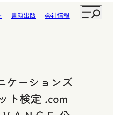
ン
書籍出版
会社情報
ュニケーションズ
ト検定 .com
ＡＤＶＡＮＣＥ 公