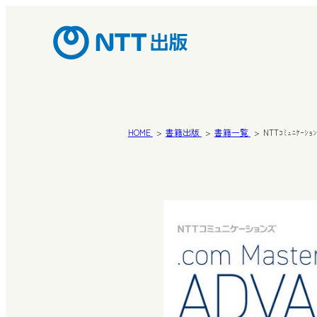
HOME
書籍出版
書籍一覧
NTTｺﾐｭﾆｹｰ